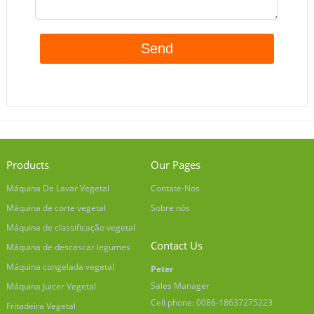
Products
Our Pages
Máquina De Lavar Vegetal
Contate-Nos
Máquina de corte vegetal
Sobre nós
Máquina de classificação vegetal
Contact Us
Máquina de descascar legumes
Máquina congelada vegetal
Peter
Sales Manager
Máquina Juicer Vegetal
Cell phone: 0086-18637275223
Fritadeira Vegetal